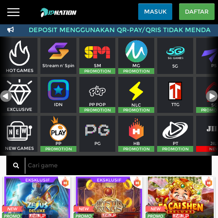
Beranda
MASUK
DAFTAR
DEPOSIT MENGGUNAKAN QR-PAY/QRIS TIDAK MENDAPA
Sports
BARU
PROMO
Live Casino
BARU
SM
MG
PS
Stream n' Spin
5G
IDNPoker
BARU
HOT GAMES
PROMOTION
PROMOTION
Slots
PROMO
PP POP
TTG
IDN
NLC
SG
IDNLIVE
EXCLUSIVE
BARU
PROMOTION
PROMOTION
PROMO
Stream N Spin
PG
PT
PP
HB
JILI
NEW GAMES
Arcade
PROMOTION
PROMOTION
PROMOTION
NE
PROMO
Table Games
EKSKLUSIF
EKSKLUSIF
Lottery
BARU
PROMO
IDNRaffle