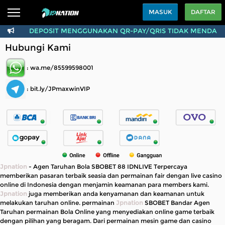
Beranda
MASUK
DAFTAR
DEPOSIT MENGGUNAKAN QR-PAY/QRIS TIDAK MENDAPA
Sports
BARU
PROMO
Hubungi Kami
Live Casino
BARU
: wa.me/85599598001
IDNPoker
BARU
: bit.ly/JPmaxwinVIP
Slots
PROMO
IDNLIVE
BARU
Stream N Spin
Arcade
PROMO
Jpnation
- Agen Taruhan Bola SBOBET 88 IDNLIVE Terpercaya
memberikan pasaran terbaik seasia dan permainan fair dengan live casino
Table Games
online di Indonesia dengan menjamin keamanan para members kami.
Jpnation
juga memberikan anda kenyamanan dan keamanan untuk
Lottery
BARU
PROMO
melakukan taruhan online. permainan
Jpnation
SBOBET Bandar Agen
Taruhan permainan Bola Online yang menyediakan online game terbaik
IDNRaffle
dengan pilihan yang beragam. Dari permainan mesin game dan casino