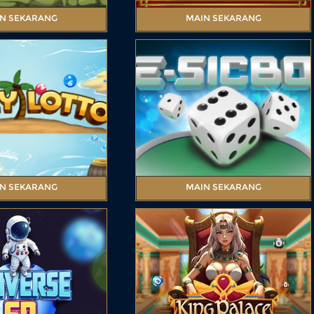
N SEKARANG
MAIN SEKARANG
N SEKARANG
MAIN SEKARANG