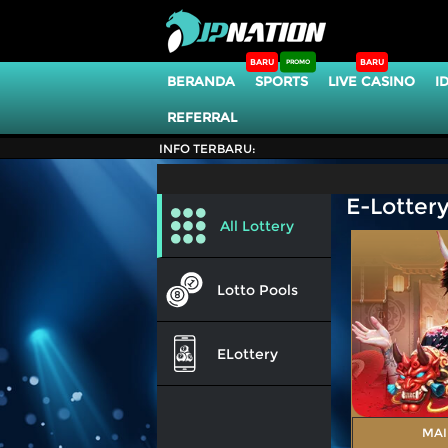
BARU
BARU
PROMO
BERANDA
SPORTS
LIVE CASINO
I
REFERRAL
INFO TERBARU:
E-Lotter
All Lottery
Lotto Pools
ELottery
MAI