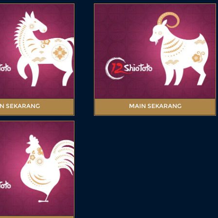
N SEKARANG
MAIN SEKARANG