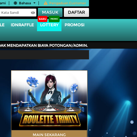
ami
Bahasa
Pengaduan Customer
DAFTAR
BARU
PROMO
LE
IDNRAFFLE
LOTTERY
PROMOSI
DAPATKAN BIAYA POTONGAN/ADMIN.
DEPOSIT MENGGUNAKAN Q
MAIN SEKARANG