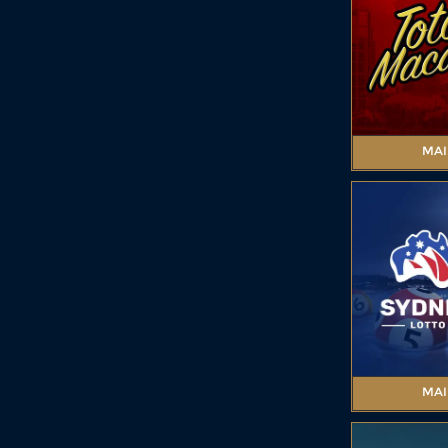
MAI
MAI