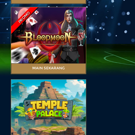
PROMO
MAIN SEKARANG