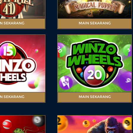
N SEKARANG
MAIN SEKARANG
N SEKARANG
MAIN SEKARANG