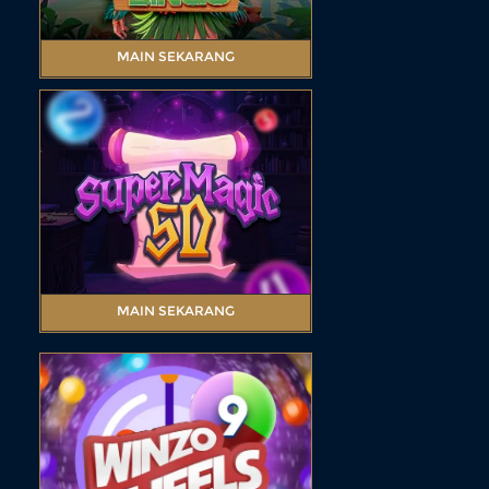
MAIN SEKARANG
MAIN SEKARANG