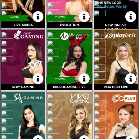
DAFTAR
MASUK
DAFTAR
MASUK
DAFTAR
MASUK
Referral
KEMBALI
KEMBALI
KEMBALI
PROMO
PROMO
Promosi
LIVE MANIA
EVOLUTION
LIVE MANIA
EVOLUTION
NEW IDNLIVE
NEW IDNLIVE
Meja
Min
Max
Meja
Min
Max
Meja
Min
Max
Hubungi Kami
Roulette
2Rb
20Jt
Roulette
1Rb
5Jt
Baccarat
10Rb
30Jt
Sicbo
2Rb
2Jt
Baccarat
10Rb
7,5Jt
Dragon Tiger
10Rb
30Jt
Baccarat
1Rb
20Jt
Dragon Tiger
10Rb
7,5Jt
Live Chat
Blackjack
10Rb
20Jt
Sicbo
10Rb
30Jt
Blackjack
25Rb
2,5Jt
Dragon Tiger
10Rb
1Jt
Roulette
10Rb
30Jt
Sicbo
1Rb
5Jt
Special Games
1Rb
10Jt
Pengaduan Customer
DAFTAR
MASUK
DAFTAR
MASUK
DAFTAR
MASUK
Pilih Bahasa:
KEMBALI
KEMBALI
KEMBALI
PROMO
SEXY GAMING
MICROGAMING LIVE
PLAYTECH LIVE
SEXY GAMING
MICROGAMING LIVE
PLAYTECH LIVE
Meja
Min
Max
Meja
Min
Max
Meja
Min
Max
Baccarat
1Rb
10Jt
Baccarat
1Rb
30Jt
Baccarat
5Rb
30Jt
Dragon Tiger
1Rb
10Jt
Dragon Tiger
1Rb
30Jt
Roulette
1Rb
30Jt
MASUK
DAFTAR
Roulette
1Rb
10Jt
Roulette
1Rb
30Jt
Blackjack
250Rb
30Jt
Wheel
1Rb
10Jt
Sicbo
1Rb
30Jt
Special Games
10Rb
30Jt
Special Games
1Rb
10Jt
&copy; Main Bareng di JPNation | Game IDN
Seru & Edukatif. Hak Cipta Dilindungi.
DAFTAR
MASUK
DAFTAR
MASUK
DAFTAR
MASUK