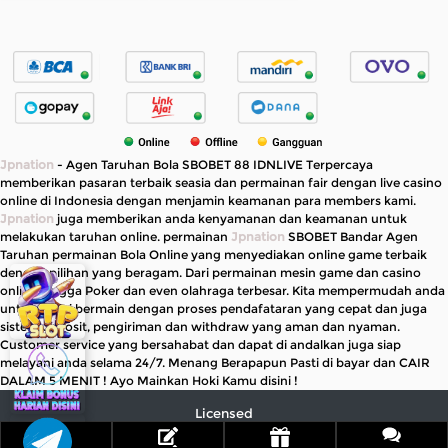
Jpnation
- Agen Taruhan Bola SBOBET 88 IDNLIVE Terpercaya
memberikan pasaran terbaik seasia dan permainan fair dengan live casino
online di Indonesia dengan menjamin keamanan para members kami.
Jpnation
juga memberikan anda kenyamanan dan keamanan untuk
melakukan taruhan online. permainan
Jpnation
SBOBET Bandar Agen
Taruhan permainan Bola Online yang menyediakan online game terbaik
dengan pilihan yang beragam. Dari permainan mesin game dan casino
online hingga Poker dan even olahraga terbesar. Kita mempermudah anda
untuk mulai bermain dengan proses pendafataran yang cepat dan juga
sistem deposit, pengiriman dan withdraw yang aman dan nyaman.
Customer service yang bersahabat dan dapat di andalkan juga siap
melayani anda selama 24/7. Menang Berapapun Pasti di bayar dan CAIR
DALAM 5 MENIT ! Ayo Mainkan Hoki Kamu disini !
Licensed