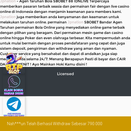
Jpnation
- Agen Taruhan Bola SBOBET 88 IDNLIVE Terpercaya
memberikan pasaran terbaik seasia dan permainan fair dengan live casino
Referral
online di Indonesia dengan menjamin keamanan para members kami.
Jpnation
juga memberikan anda kenyamanan dan keamanan untuk
Promosi
melakukan taruhan online. permainan
Jpnation
SBOBET Bandar Agen
Taruhan permainan Bola Online yang menyediakan online game terbaik
Hubungi Kami
dengan pilihan yang beragam. Dari permainan mesin game dan casino
online hingga Poker dan even olahraga terbesar. Kita mempermudah anda
untuk mulai bermain dengan proses pendafataran yang cepat dan juga
Live Chat
sistem deposit, pengiriman dan withdraw yang aman dan nyaman.
Customer service yang bersahabat dan dapat di andalkan juga siap
Pengaduan Customer
melayani anda selama 24/7. Menang Berapapun Pasti di bayar dan CAIR
DALAM 5 MENIT ! Ayo Mainkan Hoki Kamu disini !
Pilih Bahasa:
Licensed
MASUK
DAFTAR
&copy; Main Bareng di JPNation | Game IDN
Seru & Edukatif. Hak Cipta Dilindungi.
Nah***un Telah Berhasil Withdraw Sebesar 790.000
Beranda
Daftar
Promosi
Live Chat