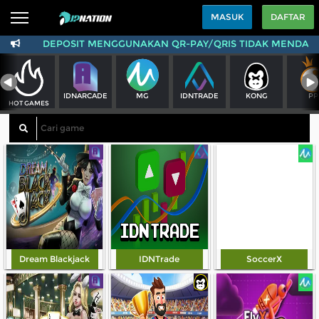
Beranda
MASUK
DAFTAR
DEPOSIT MENGGUNAKAN QR-PAY/QRIS TIDAK MENDAPA
Sports
BARU
PROMO
Live Casino
BARU
IDNARCADE
MG
IDNTRADE
KONG
PP
IDNPoker
BARU
HOT GAMES
Slots
PROMO
IDNLIVE
BARU
Stream N Spin
Arcade
PROMO
Table Games
Dream Blackjack
IDNTrade
SoccerX
Lottery
BARU
PROMO
IDNRaffle