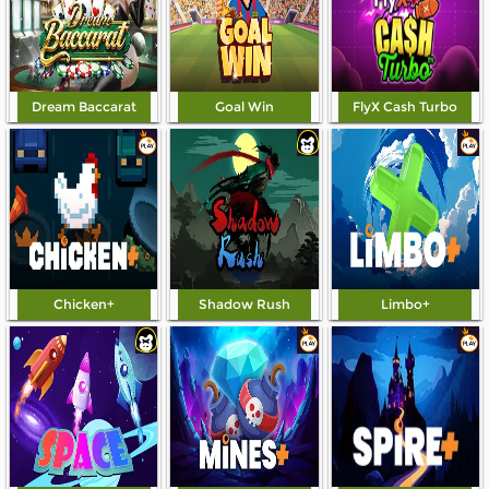
Referral
Promosi
Dream Baccarat
Goal Win
FlyX Cash Turbo
Hubungi Kami
Live Chat
Pengaduan Customer
Pilih Bahasa:
Chicken+
Shadow Rush
Limbo+
MASUK
DAFTAR
&copy; Main Bareng di JPNation | Game IDN
Seru & Edukatif. Hak Cipta Dilindungi.