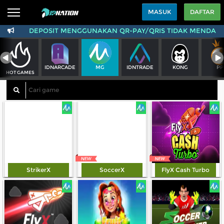
Beranda
MASUK
DAFTAR
DEPOSIT MENGGUNAKAN QR-PAY/QRIS TIDAK MENDAPA
Sports
BARU
PROMO
Live Casino
BARU
IDNARCADE
MG
IDNTRADE
KONG
PP
IDNPoker
BARU
HOT GAMES
Slots
PROMO
IDNLIVE
BARU
Stream N Spin
Arcade
PROMO
StrikerX
SoccerX
FlyX Cash Turbo
Table Games
Lottery
BARU
PROMO
IDNRaffle